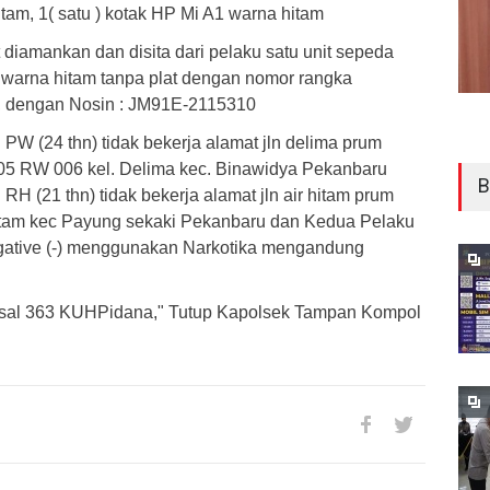
am, 1( satu ) kotak HP Mi A1 warna hitam
 diamankan dan disita dari pelaku satu unit sepeda
warna hitam tanpa plat dengan nomor rangka
dengan Nosin : JM91E-2115310
 PW (24 thn) tidak bekerja alamat jln delima prum
005 RW 006 kel. Delima kec. Binawidya Pekanbaru
B
H (21 thn) tidak bekerja alamat jln air hitam prum
hitam kec Payung sekaki Pekanbaru dan Kedua Pelaku
egative (-) menggunakan Narkotika mengandung
sal 363 KUHPidana," Tutup Kapolsek Tampan Kompol