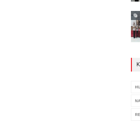
K
H
N
RE