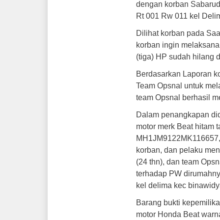
dengan korban Sabaruddi
Rt 001 Rw 011 kel Deli
Dilihat korban pada Saat
korban ingin melaksana
(tiga) HP sudah hilang 
Berdasarkan Laporan ko
Team Opsnal untuk mel
team Opsnal berhasil 
Dalam penangkapan didu
motor merk Beat hitam 
MH1JM9122MK116657, d
korban, dan pelaku me
(24 thn), dan team Ops
terhadap PW dirumahnya
kel delima kec binawid
Barang bukti kepemilika
motor Honda Beat warn