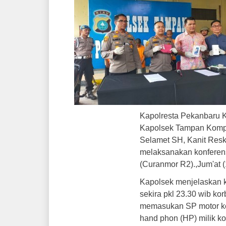
Kapolresta Pekanbaru K
Kapolsek Tampan Komp
Selamet SH, Kanit Resk
melaksanakan konferens
(Curanmor R2).,Jum'at 
Kapolsek menjelaskan k
sekira pkl 23.30 wib k
memasukan SP motor ked
hand phon (HP) milik ko