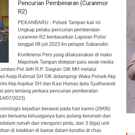
Pencurian Pembenaran (Curanmor
R2)
PEKANBARU - Polsek Tampan kali ini
Ungkap pelaku pencurian pemberatan
curanmor R2 berdasarkan Laporan Polisi
tanggal 08 juli 2023 An pelapor Sabarudin.
Konferensi Pers yang dilaksanakan di mako
Mapolsek Tampan didepan para awak media
ombes Pol Jefri R.P. Siagian SIK MH melalui
ol Asep Rahmat SH SIK didampingi Waka Polsek Akp
rim Akp Aspikar SH dan Kasi Humas Ipda Syafriwandi
i pers tentang perkara pencurian pemberatan
(14/07/2023)
ronologis kejadian berawal pada hari kamis (29/06)
orban bersama keluarganya baru pulang kerumah dan
alam rumah dan mengunci pintu, dan 3 (tiga) unit
rban di letakkan di kamar dalam kondisi di chas