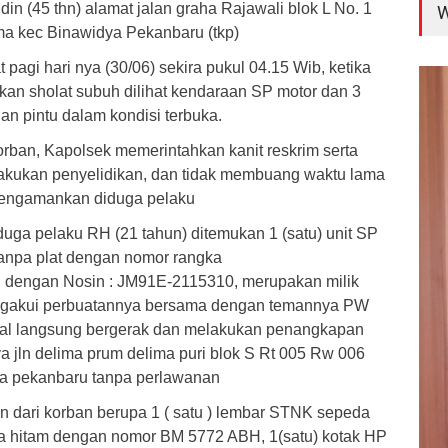
n (45 thn) alamat jalan graha Rajawali blok L No. 1
W
ma kec Binawidya Pekanbaru (tkp)
 pagi hari nya (30/06) sekira pukul 04.15 Wib, ketika
kan sholat subuh dilihat kendaraan SP motor dan 3
dan pintu dalam kondisi terbuka.
rban, Kapolsek memerintahkan kanit reskrim serta
akukan penyelidikan, dan tidak membuang waktu lama
mengamankan diduga pelaku
ga pelaku RH (21 tahun) ditemukan 1 (satu) unit SP
tanpa plat dengan nomor rangka
engan Nosin : JM91E-2115310, merupakan milik
ngakui perbuatannya bersama dengan temannya PW
nal langsung bergerak dan melakukan penangkapan
 jln delima prum delima puri blok S Rt 005 Rw 006
ya pekanbaru tanpa perlawanan
n dari korban berupa 1 ( satu ) lembar STNK sepeda
a hitam dengan nomor BM 5772 ABH, 1(satu) kotak HP