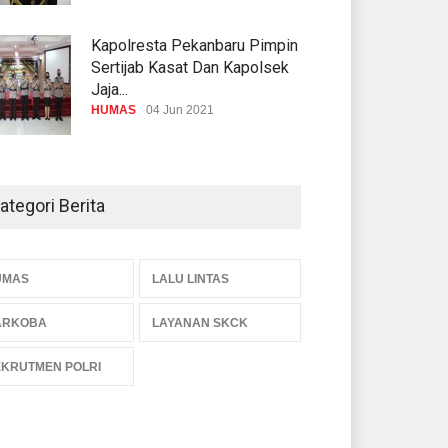
Kapolresta Pekanbaru Pimpin
Sertijab Kasat Dan Kapolsek
Jaja...
HUMAS
04 Jun 2021
KAPOLRESTA PIMPIN
SERTIJAB DUA KASAT
ategori Berita
JAJARAN POLRESTA
PEKANB...
HUMAS
03 Nov 2020
UMAS
LALU LINTAS
Tim Opsnal Polsek Sukajadi
ARKOBA
LAYANAN SKCK
Berhasil Mengamankan
Pelaku Penus...
KRUTMEN POLRI
HUMAS
30 Jun 2021
LAYANAN SKCK POLRESTA